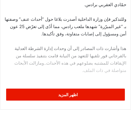
حمّادي العقربي برادس.
وللتذكير فإن وزارة الداخلية أصدرت بلاغا حول ”أحداث عنف” وصفتها
بـ “غير المبرّرة” شهدها ملعب رادس، مما أدّى إلى تعرّض 25 عون
أمن ومسؤول إلى إصابات متفاوتة، وفق تأكيدها.
هذا وأشارت ذات المصادر إلى أن وحدات إدارة الشرطة العدلية
بالقرجاني فور تلقيها للتعهد من النيابة قامت بتنفيذ سلسلة من
الإيقافات للمشتبه بضلوعهم في هذه الأحداث..ومازالت الأبحاث
متواصلة في ذات الملف.
اظهر المزيد