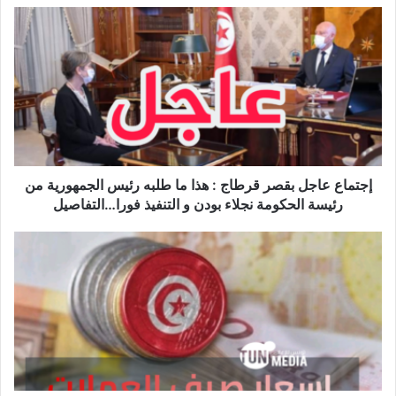
إجتماع
عاجل
بقصر
قرطاج
:
هذا
ما
طلبه
رئيس
الجمهورية
إجتماع عاجل بقصر قرطاج : هذا ما طلبه رئيس الجمهورية من
من
رئيسة الحكومة نجلاء بودن و التنفيذ فورا…التفاصيل
رئيسة
الحكومة
سعر
نجلاء
صرف
بودن
العملة
و
بالدينار
التنفيذ
التونسي
فورا…
بتاريخ
التفاصيل
25/04/2023