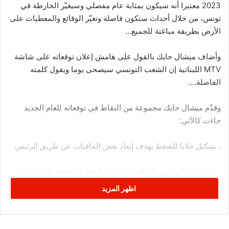
2023 معتبرا أنه سيكون بمثابة عام مفصلي وسيغيّر الخارطة في
تونس، من خلال أحداث ستكون فاصلة وتغيّر الوقائع والمعطيات على
الأرض بطريقة مباغتة للجميع…
وأضاف ميشال حايك بالقول على هامش إعلان توقعاته على شاشة
MTV اللبنانية إن الشعب التونسي سيصحى يوما ويقول كلمته
الفاصلة….
وقدّم ميشال حايك مجموعة من النقاط في توقعاته للعام الجديد
جاءت كالآتي:
ـ تشكيل خلايا للضغط بهدف إبعاد بعض المافيات عن طريق الرئيس
ـ بداية ردم الهوة بين الإعلام ومجريات الواقع والحقيقة التي تحدث
على أرض تونس، بعد أن ظل الاعلام بعيدا عن واقع التونسيين لفترة
اظهر المزيد
ما…
ـ بلحظة وصورة مفاجئة يصحى الشعب التونسي ويقول كلمته…