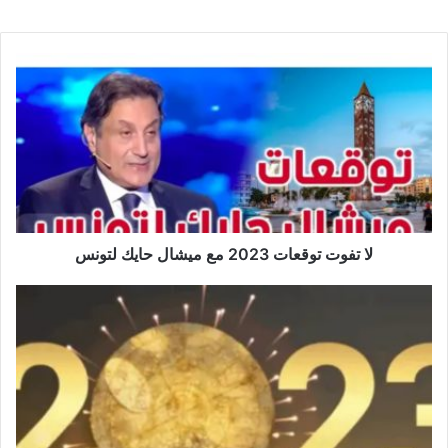
لا
تفوت
توقعات
2023
مع
ميشال
حايك
لتونس
لا تفوت توقعات 2023 مع ميشال حايك لتونس
سيُحالفها
الحظ..
هذه
الأبراج
ستكون
الأغنى
في
بداية