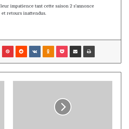
 leur impatience tant cette saison 2 s’annonce
et retours inattendus.
n
Tumblr
Pinterest
Reddit
VKontakte
Odnoklassniki
Pocket
Partager par email
Imprimer
"Regarder
le
PSG
c'est...",
l'énorme
compliment
de
ce