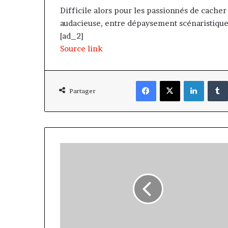
Difficile alors pour les passionnés de cacher
audacieuse, entre dépaysement scénaristique 
[ad_2]
Source link
Facebook
X
Linkedi
Partager
Le
mentor
de
Michael
Olise
arrive
au
Bayern