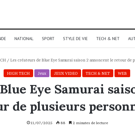
NDE
NATIONAL
SPORT
STYLE DE VIE
TECH & NET
AU
ECH
/
Les créateurs de Blue Eye Samurai saison 2 annoncent le retour de 
HIGH TECH
Jeux
JEUX VIDEO
TECH & NET
WEB
 Blue Eye Samurai sais
ur de plusieurs person
11/07/2025
88
2 minutes de lecture