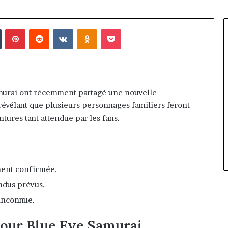
in
Tumblr
Pinterest
Reddit
VKontakte
Odnoklassniki
Pocket
amurai ont récemment partagé une nouvelle
évélant que plusieurs personnages familiers feront
entures tant attendue par les fans.
ment confirmée.
ndus prévus.
 inconnue.
pour Blue Eye Samurai