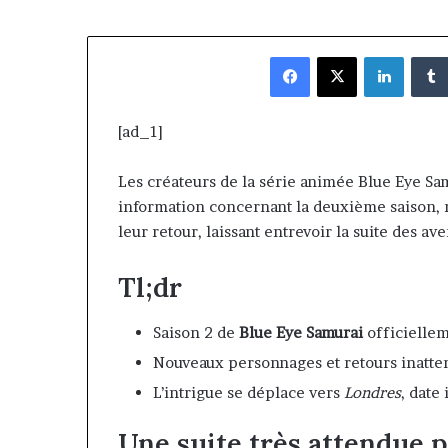
Facebook
X
Linked
[ad_1]
Les créateurs de la série animée Blue Eye S
information concernant la deuxième saison, r
leur retour, laissant entrevoir la suite des av
Tl;dr
Saison 2 de
Blue Eye Samurai
officielle
Nouveaux personnages et retours inatte
L’intrigue se déplace vers
Londres
, date
Une suite très attendue 