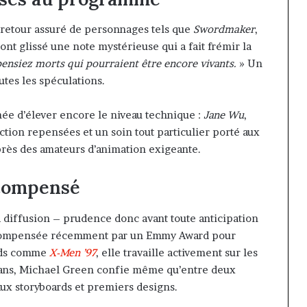
le retour assuré de personnages tels que
Swordmaker
,
 ont glissé une note mystérieuse qui a fait frémir la
pensiez morts qui pourraient être encore vivants.
» Un
utes les spéculations.
chée d’élever encore le niveau technique :
Jane Wu
,
tion repensées et un soin tout particulier porté aux
près des amateurs d’animation exigeante.
écompensé
a diffusion – prudence donc avant toute anticipation
écompensée récemment par un Emmy Award pour
urds comme
X-Men ’97
, elle travaille activement sur les
 fans, Michael Green confie même qu’entre deux
aux storyboards et premiers designs.