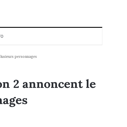
TO
plusieurs personnages
on 2 annoncent le
nages