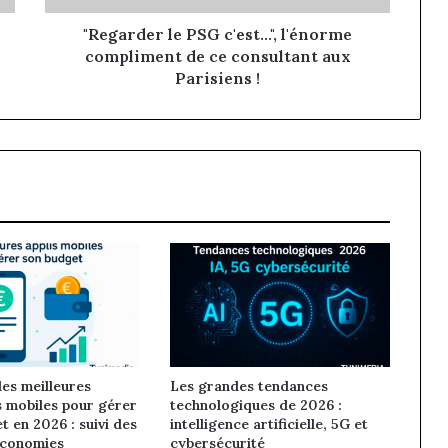
consultant
aux
"Regarder le PSG c'est...", l'énorme
Parisiens
compliment de ce consultant aux
!
Parisiens !
es meilleures
Les grandes tendances
s mobiles pour gérer
technologiques de 2026 :
t en 2026 : suivi des
intelligence artificielle, 5G et
économies
cybersécurité