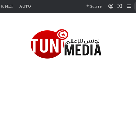
Connexio
Articl
Si
 & NET
AUTO
Suivre