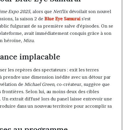
ime Expo 2025
, alors que
Netflix
dévoilait son nouvel
sions, la saison 2 de
Blue Eye Samurai
s’est
public fulgurant de sa première salve d’épisodes. On se
la plateforme, avait immédiatement conquis grâce à son
son héroïne,
Mizu
.
eance implacable
r les repères des spectateurs : exit les terres
e à prendre une dimension inédite avec un détour par
vélation de
Michael Green
, co-créateur, suggère que
 frontières. Selon lui, au moins deux des cibles
. Un extrait diffusé lors du panel laisse entrevoir une
roduire dans un nouveau territoire pour accomplir sa
rises au programme