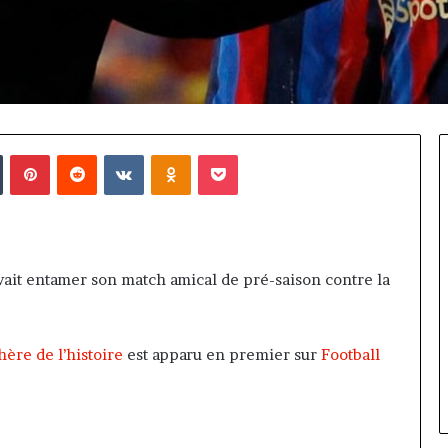
in
Tumblr
Pinterest
Reddit
VKontakte
Odnoklassniki
Pocket
vait entamer son match amical de pré-saison contre la
hère de l’histoire
est apparu en premier sur
Football