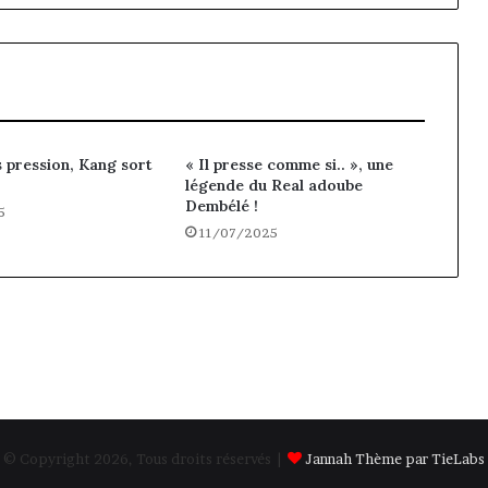
s pression, Kang sort
« Il presse comme si.. », une
légende du Real adoube
Dembélé !
5
11/07/2025
© Copyright 2026, Tous droits réservés |
Jannah Thème par TieLabs