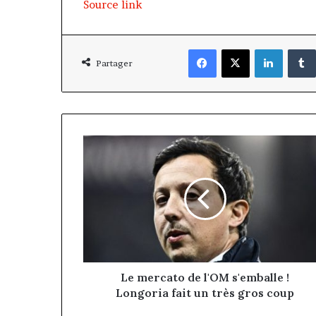
Source link
Facebook
X
Linkedi
Partager
Le
mercato
de
l'OM
s'emballe
!
Longoria
fait
un
très
Le mercato de l'OM s'emballe !
gros
Longoria fait un très gros coup
coup