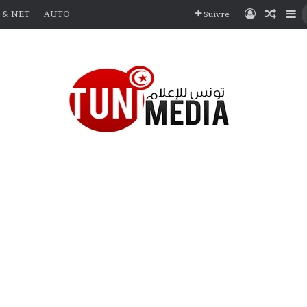
Connexio
Articl
Si
 & NET
AUTO
Suivre