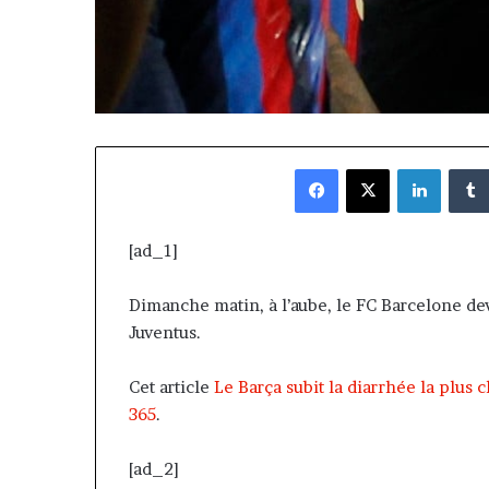
Facebook
X
Linked
[ad_1]
Dimanche matin, à l’aube, le FC Barcelone de
Juventus.
Cet article
Le Barça subit la diarrhée la plus c
365
.
[ad_2]