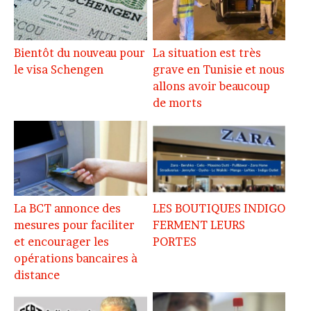
Bientôt du nouveau pour
La situation est très
le visa Schengen
grave en Tunisie et nous
allons avoir beaucoup
de morts
La BCT annonce des
LES BOUTIQUES INDIGO
mesures pour faciliter
FERMENT LEURS
et encourager les
PORTES
opérations bancaires à
distance