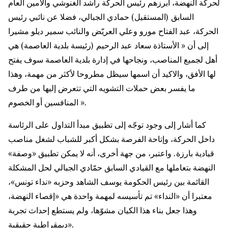
لحركة النهضة، أبرزهم رئيس الحركة راشد الغنوشي والأمين العام
السابق (المستقيل) حمادي الجبالي، فضلا عن نائبي رئيس
الحركة، عبد الفتاح مورو وعلي العريّض والنائب سمير ديلو مشيرا
إلى أن « الأستاذة سعاد عبد الرحيم (رئيسة بلدية العاصمة) هي
أهل لجميع المناصب، ونجاحها في إدارة بلدية العاصمة سوف يفتح
لها الأفق، والاكيد أن اسمها سيظل مطروحا لأكثر من مهمة، وهذا
ما يفسر بعض حملات التشويه التي تتعرض إليها من طرف
المنافسين أو الخصوم ».
كما أشار إلى وجود توجّه إلى تطبيق مبدأ التداول على الرئاسة
داخل الحركة، وإتاحة الفرصة بشكل أكبر للشباب لشغل مناصب
قيادية بارزة. واعتبر، من جهة أخرى، أنه لا يمكن تطبيق «وصفة»
النهضة بتعاملها مع القيادي السابق حمّادي الجبالي لحل المشكلة
القائمة بين رئيس الحكومة يوسف الشاهد وحزبه «نداء تونس»،
معتبرا أن «النداء» تم تأسيسه لمهمة واحدة هي «إقصاء النهضة،
وهذا جعل بناء هذا الكيان مشوّها، ولم يستطع إحداث تجربة
ديمقراطية حقيقية».